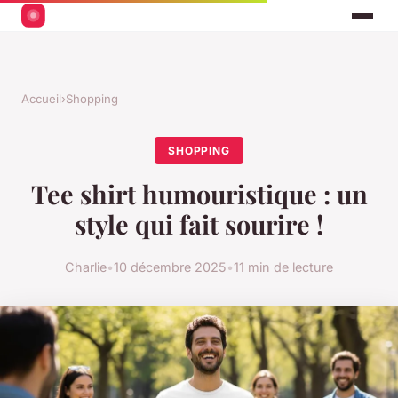
Accueil
›
Shopping
SHOPPING
Tee shirt humouristique : un
style qui fait sourire !
Charlie
•
10 décembre 2025
•
11 min de lecture