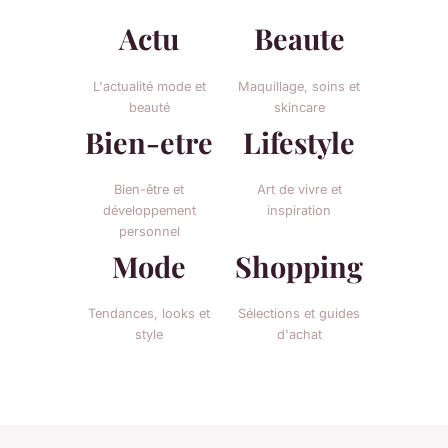
Actu
Beaute
L'actualité mode et
Maquillage, soins et
beauté
skincare
Bien-etre
Lifestyle
Bien-être et
Art de vivre et
développement
inspiration
personnel
Mode
Shopping
Tendances, looks et
Sélections et guides
style
d'achat