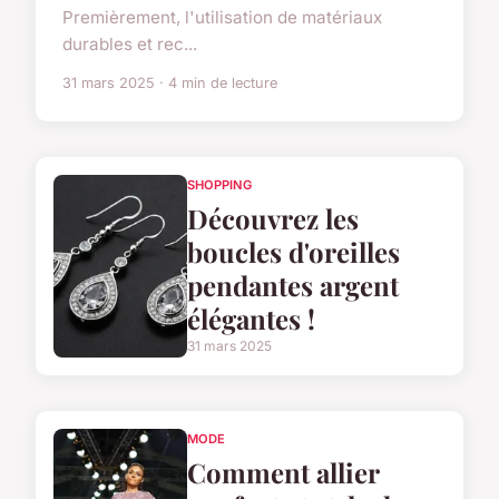
Premièrement, l'utilisation de matériaux
durables et rec...
31 mars 2025 · 4 min de lecture
SHOPPING
Découvrez les
boucles d'oreilles
pendantes argent
élégantes !
31 mars 2025
MODE
Comment allier