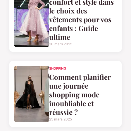
confort et style dans
le choix des
vêtements pour vos
enfants : Guide
ultime
30 mars 2025
SHOPPING
Comment planifier
une journée
shopping mode
inoubliable et
réussie ?
25 mars 2025